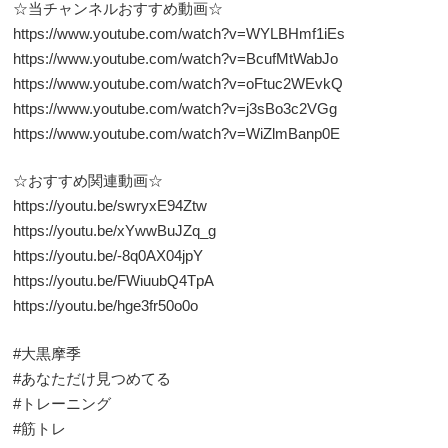
☆当チャンネルおすすめ動画☆
https://www.youtube.com/watch?v=WYLBHmf1iEs
https://www.youtube.com/watch?v=BcufMtWabJo
https://www.youtube.com/watch?v=oFtuc2WEvkQ
https://www.youtube.com/watch?v=j3sBo3c2VGg
https://www.youtube.com/watch?v=WiZlmBanp0E
☆おすすめ関連動画☆
https://youtu.be/swryxE94Ztw
https://youtu.be/xYwwBuJZq_g
https://youtu.be/-8q0AX04jpY
https://youtu.be/FWiuubQ4TpA
https://youtu.be/hge3fr50o0o
#大黒摩季
#あなただけ見つめてる
#トレーニング
#筋トレ