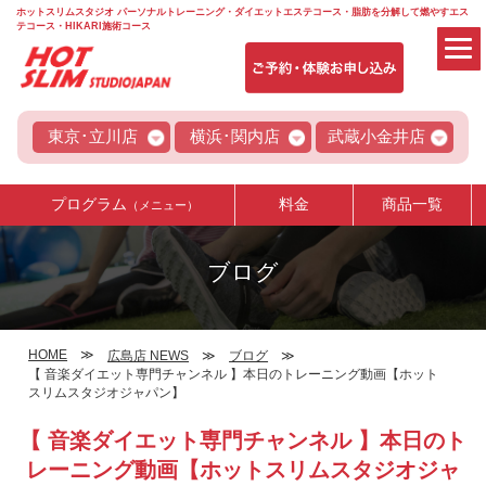
ホットスリムスタジオ パーソナルトレーニング・ダイエットエステコース・脂肪を分解して燃やすエス
テコース・HIKARI施術コース
東京･立川店
横浜･関内店
武蔵小金井店
プログラム
料金
商品一覧
（メニュー）
ブログ
HOME
広島店 NEWS
ブログ
【 音楽ダイエット専門チャンネル 】本日のトレーニング動画【ホット
スリムスタジオジャパン】
【 音楽ダイエット専門チャンネル 】本日のト
レーニング動画【ホットスリムスタジオジャ