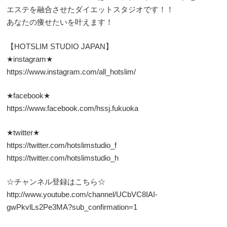
エステを融合させたダイエットスタジオです！！
あなたの痩せたいを叶えます！
【HOTSLIM STUDIO JAPAN】
★instagram★
https://www.instagram.com/all_hotslim/
★facebook★
https://www.facebook.com/hssj.fukuoka
★twitter★
https://twitter.com/hotslimstudio_f
https://twitter.com/hotslimstudio_h
☆チャンネル登録はこちら☆
http://www.youtube.com/channel/UCbVC8IAI-
gwPkvlLs2Pe3MA?sub_confirmation=1