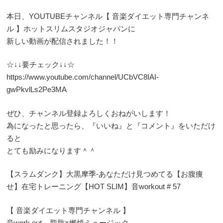
本日、YOUTUBEチャンネル【 音楽ダイエット専門チャンネ
ル 】ホットスリムスタジオジャパンに
新しい動画が配信されました！！
☆↓↓要チェック↓↓☆
https://www.youtube.com/channel/UCbVC8IAI-
gwPkvlLs2Pe3MA
ぜひ、チャンネル登録よろしくおねがいします！
為になったと思ったら、『いいね』と『コメント』をいただけ
ると
とても励みになります＾＾
【スラムダンク】大黒摩季-あなただけ見つめてる【お腹痩
せ】在宅トレーニング【HOT SLIM】音workout # 57
【 音楽ダイエット専門チャンネル 】
音work out – 脂肪×燃焼ミュージック –