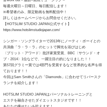
毎週火曜日～日曜日、毎日配信します！
※希望者のみ、限定動画を無料配信中！
詳しくはホームページからお問合せください。
【HOTSLIM STUDIO JAPAN公式サイト】
https://www.hotslimstudiojapan.com/
シンガー・ソングライターで2013年にノーティ・ボーイとの
共演曲「ラ・ラ・ラ」のヒットで脚光を浴びはじめ
〈ブリット・アワード〉批評家賞受賞、BBC〈サウンド・オ
ブ・2014〉1位などで、一躍注目の的になりました！！
第57回グラミー賞では4部門を受賞するなど世界的な名声を得
ております！！
今回はSam Smithさんの「Diamonds」に合わせてリバースク
ランチを紹介します！
HOTSLIM STUDIO JAPANはパーソナルトレーニングと
エステを融合させたダイエットスタジオです！！
あなたの痩せたいを叶えます！