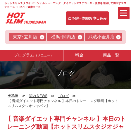
ホットスリムスタジオ パーソナルトレーニング・ダイエットエステコース・脂肪を分解して燃やすエス
テコース・HIKARI施術コース
東京･立川店
横浜･関内店
武蔵小金井店
プログラム
料金
商品一覧
（メニュー）
ブログ
HOME
関内 NEWS
ブログ
【 音楽ダイエット専門チャンネル 】本日のトレーニング動画【ホット
スリムスタジオジャパン】
【 音楽ダイエット専門チャンネル 】本日のト
レーニング動画【ホットスリムスタジオジャ