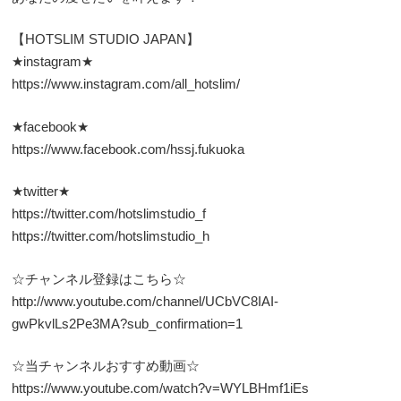
【HOTSLIM STUDIO JAPAN】
★instagram★
https://www.instagram.com/all_hotslim/
★facebook★
https://www.facebook.com/hssj.fukuoka
★twitter★
https://twitter.com/hotslimstudio_f
https://twitter.com/hotslimstudio_h
☆チャンネル登録はこちら☆
http://www.youtube.com/channel/UCbVC8IAI-
gwPkvlLs2Pe3MA?sub_confirmation=1
☆当チャンネルおすすめ動画☆
https://www.youtube.com/watch?v=WYLBHmf1iEs