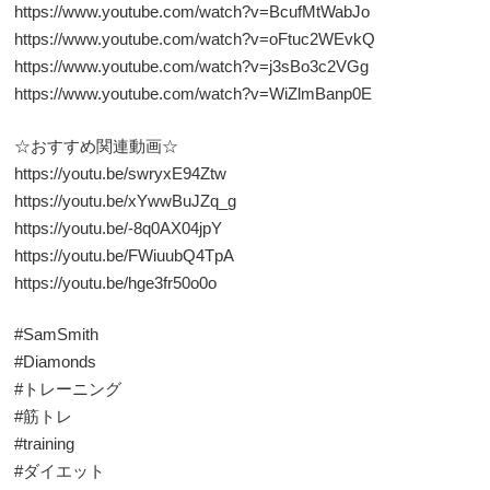
https://www.youtube.com/watch?v=BcufMtWabJo
https://www.youtube.com/watch?v=oFtuc2WEvkQ
https://www.youtube.com/watch?v=j3sBo3c2VGg
https://www.youtube.com/watch?v=WiZlmBanp0E
☆おすすめ関連動画☆
https://youtu.be/swryxE94Ztw
https://youtu.be/xYwwBuJZq_g
https://youtu.be/-8q0AX04jpY
https://youtu.be/FWiuubQ4TpA
https://youtu.be/hge3fr50o0o
#SamSmith
#Diamonds
#トレーニング
#筋トレ
#training
#ダイエット