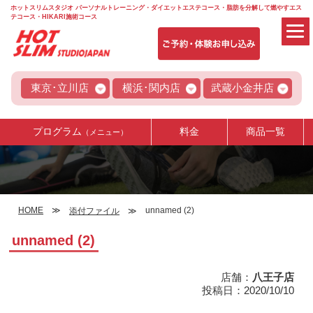
ホットスリムスタジオ パーソナルトレーニング・ダイエットエステコース・脂肪を分解して燃やすエス
テコース・HIKARI施術コース
東京･立川店
横浜･関内店
武蔵小金井店
プログラム
料金
商品一覧
（メニュー）
HOME
unnamed (2)
添付ファイル
unnamed (2)
店舗：
八王子店
投稿日：2020/10/10