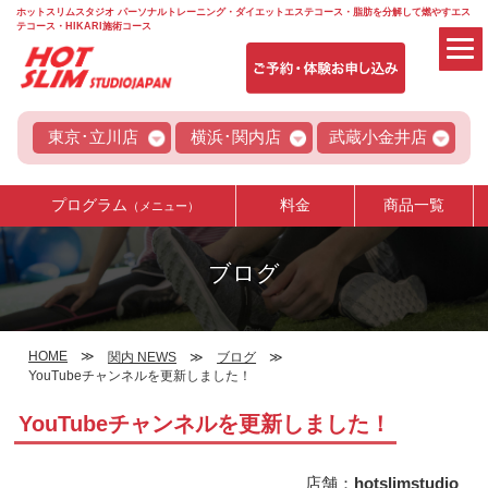
ホットスリムスタジオ パーソナルトレーニング・ダイエットエステコース・脂肪を分解して燃やすエス
テコース・HIKARI施術コース
東京･立川店
横浜･関内店
武蔵小金井店
プログラム
料金
商品一覧
（メニュー）
ブログ
HOME
関内 NEWS
ブログ
YouTubeチャンネルを更新しました！
YouTubeチャンネルを更新しました！
店舗：
hotslimstudio