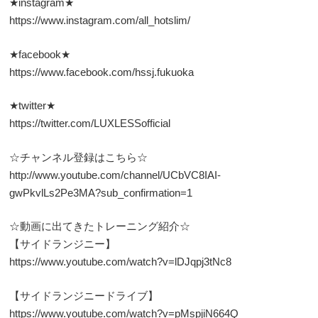
★instagram★
https://www.instagram.com/all_hotslim/
★facebook★
https://www.facebook.com/hssj.fukuoka
★twitter★
https://twitter.com/LUXLESSofficial
☆チャンネル登録はこちら☆
http://www.youtube.com/channel/UCbVC8IAI-
gwPkvlLs2Pe3MA?sub_confirmation=1
☆動画に出てきたトレーニング紹介☆
【サイドランジニー】
https://www.youtube.com/watch?v=lDJqpj3tNc8
【サイドランジニードライブ】
https://www.youtube.com/watch?v=pMspjiN664Q