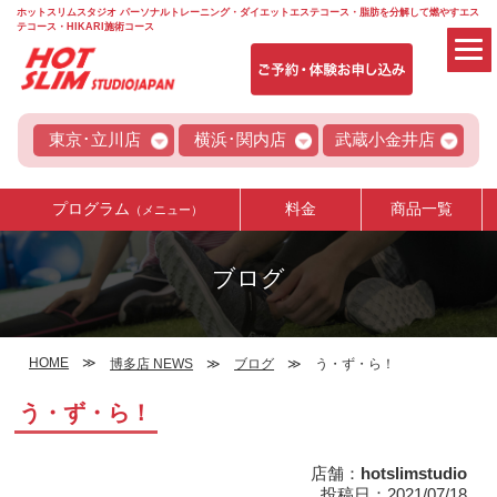
ホットスリムスタジオ パーソナルトレーニング・ダイエットエステコース・脂肪を分解して燃やすエス
テコース・HIKARI施術コース
東京･立川店
横浜･関内店
武蔵小金井店
プログラム
料金
商品一覧
（メニュー）
ブログ
HOME
博多店 NEWS
ブログ
う・ず・ら！
う・ず・ら！
店舗：
hotslimstudio
投稿日：2021/07/18