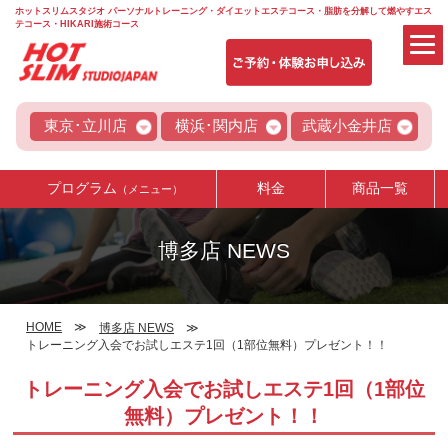
ホットスリムスタジオ パーソナルトレーニング・ダイエットエステコース・脂肪を分解して燃やすエス
テコース・HIKARI施術コース
東京･立川店
横浜･関内店
武蔵小金井店
プログラム
料金
商品一覧
（メニュー）
博多店 NEWS
HOME
博多店 NEWS
トレーニング入会でお試しエステ1回（1部位無料）プレゼント！！
トレーニング入会でお試しエステ1回（1部位
無料）プレゼント！！