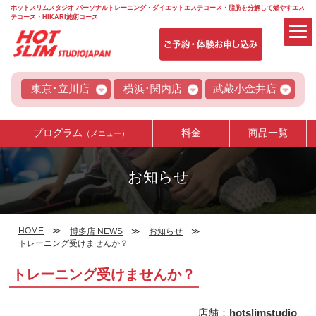
ホットスリムスタジオ パーソナルトレーニング・ダイエットエステコース・脂肪を分解して燃やすエス
テコース・HIKARI施術コース
東京･立川店
横浜･関内店
武蔵小金井店
プログラム
料金
商品一覧
（メニュー）
お知らせ
HOME
博多店 NEWS
お知らせ
トレーニング受けませんか？
トレーニング受けませんか？
店舗：
hotslimstudio