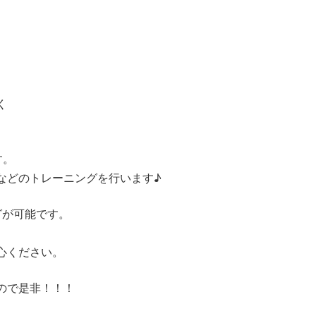
く
す。
などのトレーニングを行います♪
グが可能です。
心ください。
ので是非！！！