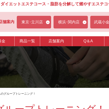
ダイエットエステコース・脂肪を分解して燃やすエステコース
店舗案内
東京･立川店
横浜･関内店
武蔵小
料金
商品一覧
店舗案内
Q＆A
ムのグループトレーニング！