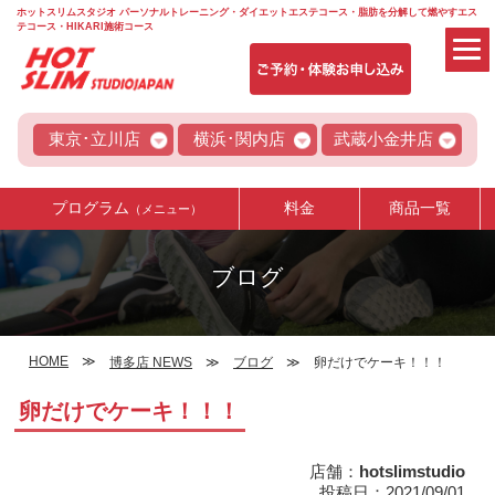
ホットスリムスタジオ パーソナルトレーニング・ダイエットエステコース・脂肪を分解して燃やすエス
テコース・HIKARI施術コース
東京･立川店
横浜･関内店
武蔵小金井店
プログラム
料金
商品一覧
（メニュー）
ブログ
HOME
博多店 NEWS
ブログ
卵だけでケーキ！！！
卵だけでケーキ！！！
店舗：
hotslimstudio
投稿日：2021/09/01