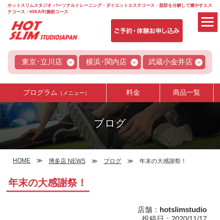
ホットスリムスタジオ パーソナルトレーニング・ダイエットエステコース・脂肪を分解して燃やすエス
テコース・HIKARI施術コース
東京･立川店
横浜･関内店
武蔵小金井店
プログラム
料金
商品一覧
（メニュー）
ブログ
HOME
博多店 NEWS
ブログ
年末の大感謝祭！
年末の大感謝祭！
店舗：
hotslimstudio
投稿日：2020/11/17