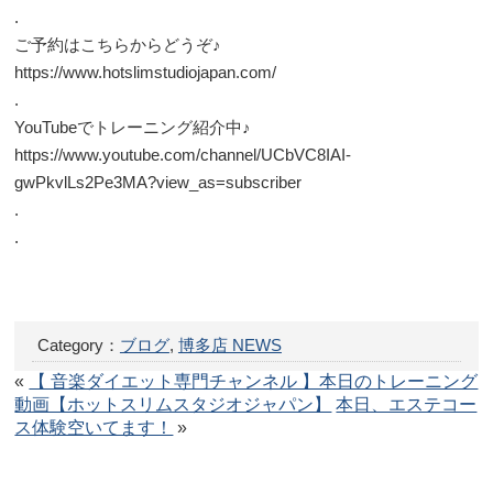
.
ご予約はこちらからどうぞ♪
https://www.hotslimstudiojapan.com/
.
YouTubeでトレーニング紹介中♪
https://www.youtube.com/channel/UCbVC8IAI-
gwPkvlLs2Pe3MA?view_as=subscriber
.
.
Category：
ブログ
,
博多店 NEWS
«
【 音楽ダイエット専門チャンネル 】本日のトレーニング
動画【ホットスリムスタジオジャパン】
本日、エステコー
ス体験空いてます！
»