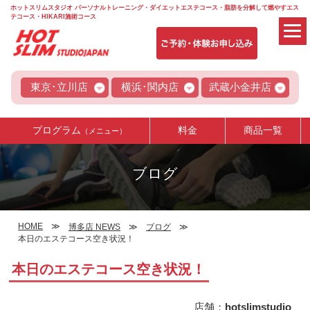
ホットスリムスタジオ パーソナルトレーニング・ダイエットエステコース・脂肪を分解して燃やすエス
テコース・HIKARI施術コース
東京･立川店
横浜･関内店
武蔵小金井店
プログラム
料金
商品一覧
（メニュー）
ブログ
HOME
博多店 NEWS
ブログ
本日のエステコース空き状況！
本日のエステコース空き状況！
店舗：
hotslimstudio