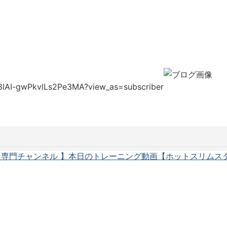
8IAI-gwPkvlLs2Pe3MA?view_as=subscriber
ト専門チャンネル 】本日のトレーニング動画【ホットスリムス