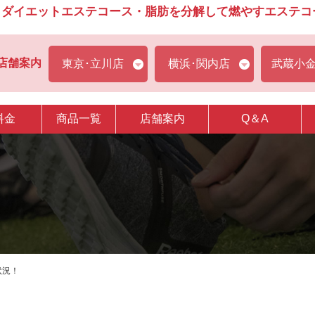
ダイエットエステコース・脂肪を分解して燃やすエステコース
店舗案内
東京･立川店
横浜･関内店
武蔵小
料金
商品一覧
店舗案内
Q＆A
状況！