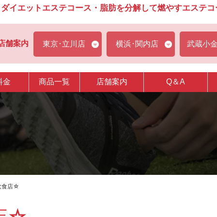
ダイエットエステコース・脂肪を分解して燃やすエステコース
店舗案内
東京･立川店
横浜･関内店
武蔵小
料金
商品一覧
店舗案内
Q＆A
飲食店☆