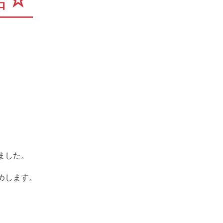
店☆
ました。
、
めします。