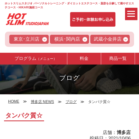
ホットスリムスタジオ パーソナルトレーニング・ダイエットエステコース・脂肪を分解して燃やすエス
テコース・HIKARI施術コース
東京･立川店
横浜･関内店
武蔵小金井店
プログラム
料金
商品一覧
（メニュー）
ブログ
HOME
博多店 NEWS
ブログ
タンパク質☆
タンパク質☆
店舗：
博多店
投稿日：2021/10/06