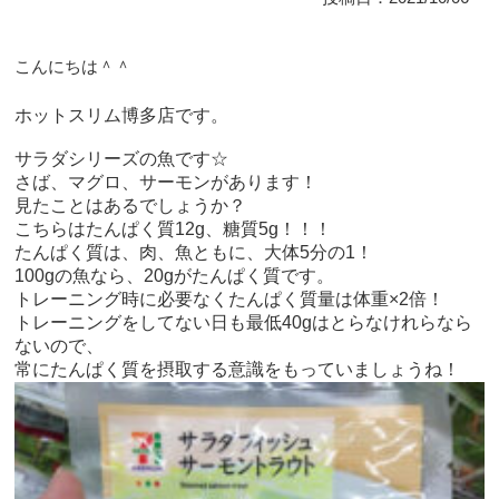
こんにちは＾＾
ホットスリム博多店です。
サラダシリーズの魚です☆
さば、マグロ、サーモンがあります！
見たことはあるでしょうか？
こちらはたんぱく質12g、糖質5g！！！
たんぱく質は、肉、魚ともに、大体5分の1！
100gの魚なら、20gがたんぱく質です。
トレーニング時に必要なくたんぱく質量は体重×2倍！
トレーニングをしてない日も最低40gはとらなけれらなら
ないので、
常にたんぱく質を摂取する意識をもっていましょうね！