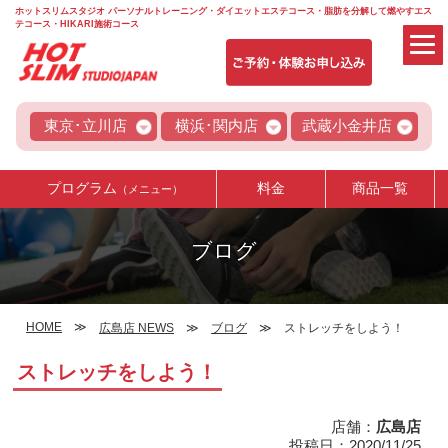
ホットスリムスタジオ パーソナルトレーニング・ダイエットエステコース・脂肪を分解して燃やすエス
テコース・HIKARI施術コース
東京･立川店
横浜･関内店
武蔵小金井店
プログラム
料金
商品一覧
（メニュー）
ブログ
HOME
広島店 NEWS
ブログ
ストレッチをしよう！
ストレッチをしよう！
店舗：
広島店
投稿日：2020/11/25