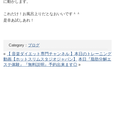
に動かします。
これだけ！お風呂上りだとなおいいです＾＾
是非あ試しあれ！
Category：
ブログ
«
【 音楽ダイエット専門チャンネル 】本日のトレーニング
動画【ホットスリムスタジオジャパン】
本日『脂肪分解エ
ステ体験』『無料説明』予約出来ます◎
»