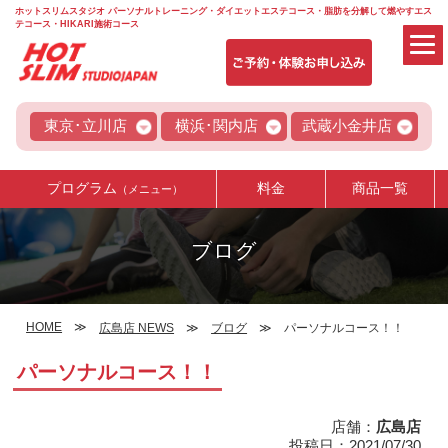
ホットスリムスタジオ パーソナルトレーニング・ダイエットエステコース・脂肪を分解して燃やすエス
テコース・HIKARI施術コース
東京･立川店
横浜･関内店
武蔵小金井店
プログラム
料金
商品一覧
（メニュー）
ブログ
HOME
広島店 NEWS
ブログ
パーソナルコース！！
パーソナルコース！！
店舗：
広島店
投稿日：2021/07/30