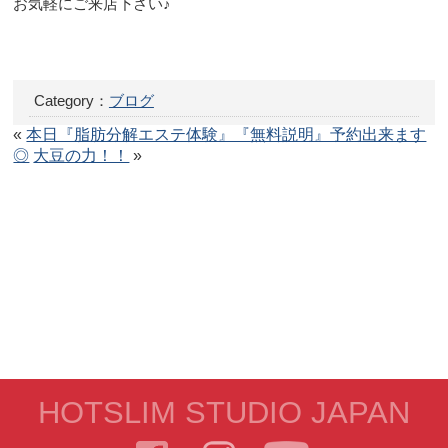
お気軽にご来店下さい♪
Category：
ブログ
«
本日『脂肪分解エステ体験』『無料説明』予約出来ます
◎
大豆の力！！
»
HOTSLIM STUDIO JAPAN