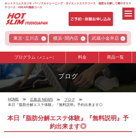
ホットスリムスタジオ パーソナルトレーニング・ダイエットエステコース・脂肪を分解して燃やすエス
テコース・HIKARI施術コース
東京･立川店
横浜･関内店
武蔵小金井店
プログラム
料金
商品一覧
（メニュー）
ブログ
HOME
広島店 NEWS
ブログ
本日『脂肪分解エステ体験』『無料説明』予約出来ます◎
本日『脂肪分解エステ体験』『無料説明』予
約出来ます◎