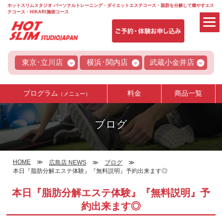
ホットスリムスタジオ パーソナルトレーニング・ダイエットエステコース・脂肪を分解して燃やすエス
テコース・HIKARI施術コース
東京･立川店
横浜･関内店
武蔵小金井店
プログラム
料金
商品一覧
（メニュー）
ブログ
HOME
広島店 NEWS
ブログ
本日『脂肪分解エステ体験』『無料説明』予約出来ます◎
本日『脂肪分解エステ体験』『無料説明』予
約出来ます◎