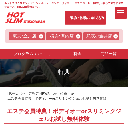
ホットスリムスタジオ パーソナルトレーニング・ダイエットエステコース・脂肪を分解して燃やすエス
テコース・HIKARI施術コース
東京･立川店
横浜･関内店
武蔵小金井店
プログラム
料金
商品一覧
（メニュー）
特典
HOME
広島店 NEWS
特典
エステ会員特典！ボディオーorスリミングジェルお試し無料体験
エステ会員特典！ボディオーorスリミングジ
ェルお試し無料体験