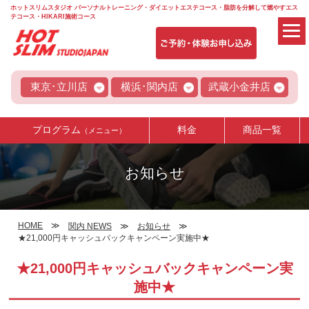
ホットスリムスタジオ パーソナルトレーニング・ダイエットエステコース・脂肪を分解して燃やすエス
テコース・HIKARI施術コース
東京･立川店
横浜･関内店
武蔵小金井店
プログラム
料金
商品一覧
（メニュー）
お知らせ
HOME
関内 NEWS
お知らせ
★21,000円キャッシュバックキャンペーン実施中★
★21,000円キャッシュバックキャンペーン実
施中★