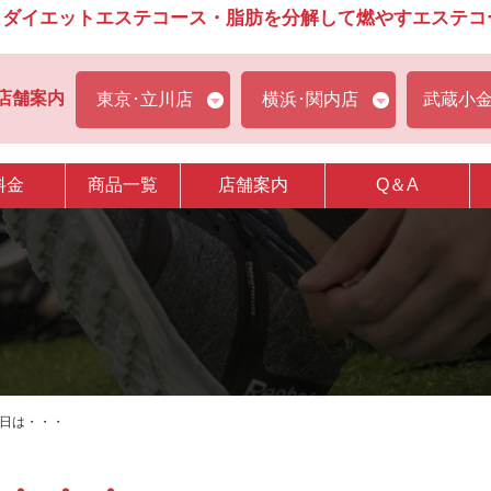
ダイエットエステコース・脂肪を分解して燃やすエステコース
店舗案内
東京･立川店
横浜･関内店
武蔵小
料金
商品一覧
店舗案内
Q＆A
く日は・・・