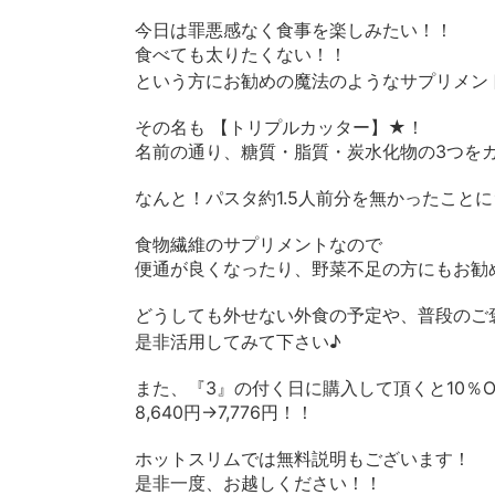
今日は罪悪感なく食事を楽しみたい！！
食べても太りたくない！！
という方にお勧めの魔法のようなサプリメン
その名も 【トリプルカッター】★！
名前の通り、糖質・脂質・炭水化物の3つをカッ
なんと！パスタ約1.5人前分を無かったこと
食物繊維のサプリメントなので
便通が良くなったり、野菜不足の方にもお勧
どうしても外せない外食の予定や、普段のご
是非活用してみて下さい♪
また、『3』の付く日に購入して頂くと10％O
8,640円→7,776円！！
ホットスリムでは無料説明もございます！
是非一度、お越しください！！