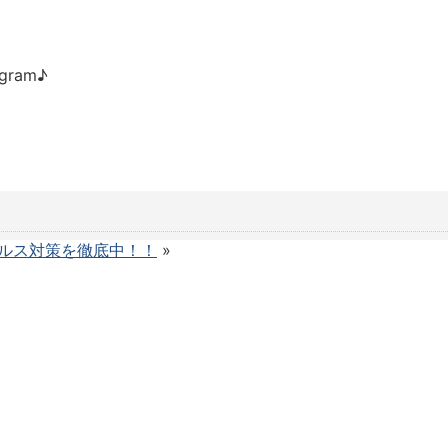
ram♪
ルス対策を徹底中！！
»