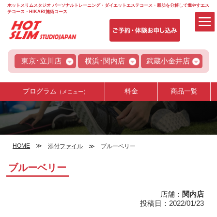
ホットスリムスタジオ パーソナルトレーニング・ダイエットエステコース・脂肪を分解して燃やすエス
テコース・HIKARI施術コース
東京･立川店
横浜･関内店
武蔵小金井店
プログラム
料金
商品一覧
（メニュー）
HOME
添付ファイル
ブルーベリー
ブルーベリー
店舗：
関内店
投稿日：2022/01/23