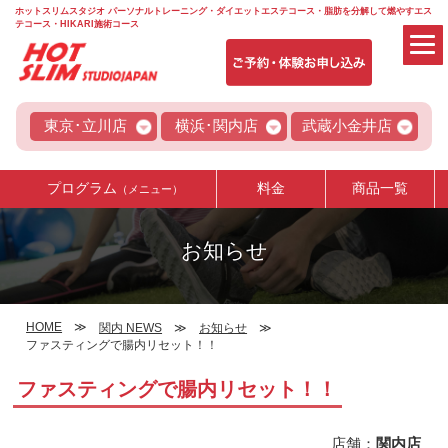
ホットスリムスタジオ パーソナルトレーニング・ダイエットエステコース・脂肪を分解して燃やすエス
テコース・HIKARI施術コース
東京･立川店
横浜･関内店
武蔵小金井店
プログラム
料金
商品一覧
（メニュー）
お知らせ
HOME
関内 NEWS
お知らせ
ファスティングで腸内リセット！！
ファスティングで腸内リセット！！
店舗：
関内店