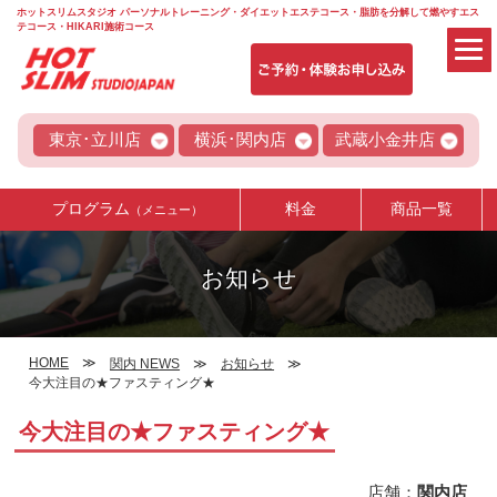
ホットスリムスタジオ パーソナルトレーニング・ダイエットエステコース・脂肪を分解して燃やすエス
テコース・HIKARI施術コース
東京･立川店
横浜･関内店
武蔵小金井店
プログラム
料金
商品一覧
（メニュー）
お知らせ
HOME
関内 NEWS
お知らせ
今大注目の★ファスティング★
今大注目の★ファスティング★
店舗：
関内店