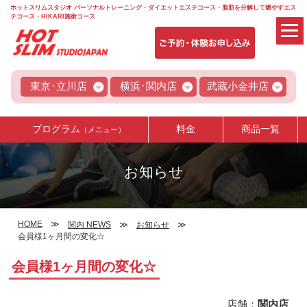
ホットスリムスタジオ パーソナルトレーニング・ダイエットエステコース・脂肪を分解して燃やすエス
テコース・HIKARI施術コース
東京･立川店
横浜･関内店
武蔵小金井店
プログラム
料金
商品一覧
（メニュー）
お知らせ
HOME
関内 NEWS
お知らせ
会員様1ヶ月間の変化☆
会員様1ヶ月間の変化☆
店舗：
関内店