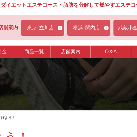
ダイエットエステコース・脂肪を分解して燃やすエステコース
店舗案内
東京･立川店
横浜･関内店
武蔵小
料金
商品一覧
店舗案内
Q＆A
上げよう！