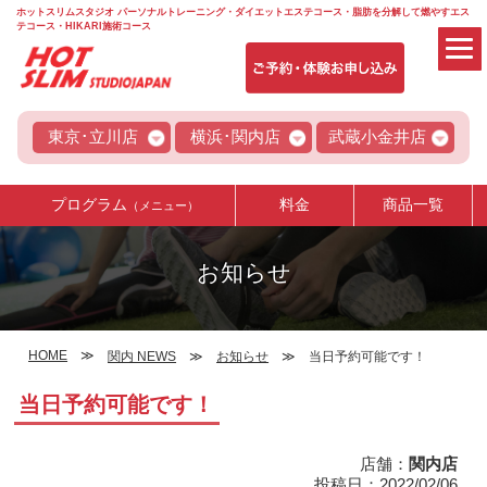
ホットスリムスタジオ パーソナルトレーニング・ダイエットエステコース・脂肪を分解して燃やすエス
テコース・HIKARI施術コース
東京･立川店
横浜･関内店
武蔵小金井店
プログラム
料金
商品一覧
（メニュー）
お知らせ
HOME
関内 NEWS
お知らせ
当日予約可能です！
当日予約可能です！
店舗：
関内店
投稿日：2022/02/06