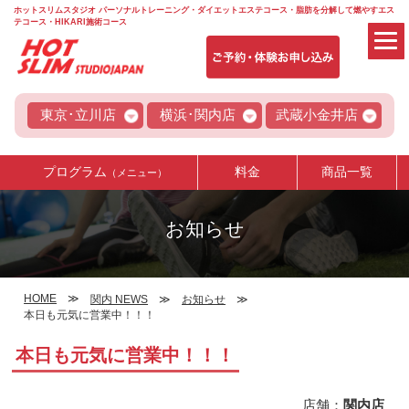
ホットスリムスタジオ パーソナルトレーニング・ダイエットエステコース・脂肪を分解して燃やすエス
テコース・HIKARI施術コース
東京･立川店
横浜･関内店
武蔵小金井店
プログラム
料金
商品一覧
（メニュー）
お知らせ
HOME
関内 NEWS
お知らせ
本日も元気に営業中！！！
本日も元気に営業中！！！
店舗：
関内店