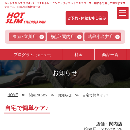
ホットスリムスタジオ パーソナルトレーニング・ダイエットエステコース・脂肪を分解して燃やすエス
テコース・HIKARI施術コース
東京･立川店
横浜･関内店
武蔵小金井店
プログラム
料金
商品一覧
（メニュー）
お知らせ
HOME
関内 NEWS
お知らせ
自宅で簡単ケア♪
自宅で簡単ケア♪
店舗：
関内店
投稿日：2023/05/26