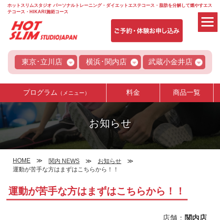
ホットスリムスタジオ パーソナルトレーニング・ダイエットエステコース・脂肪を分解して燃やすエス
テコース・HIKARI施術コース
東京･立川店
横浜･関内店
武蔵小金井店
プログラム
料金
商品一覧
（メニュー）
お知らせ
HOME
関内 NEWS
お知らせ
運動が苦手な方はまずはこちらから！！
運動が苦手な方はまずはこちらから！！
店舗：
関内店