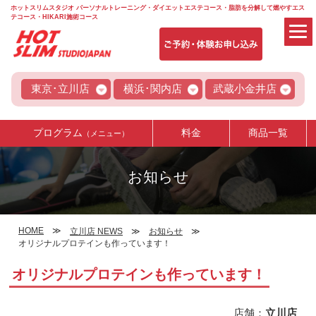
ホットスリムスタジオ パーソナルトレーニング・ダイエットエステコース・脂肪を分解して燃やすエス
テコース・HIKARI施術コース
東京･立川店
横浜･関内店
武蔵小金井店
プログラム
料金
商品一覧
（メニュー）
お知らせ
HOME
立川店 NEWS
お知らせ
オリジナルプロテインも作っています！
オリジナルプロテインも作っています！
店舗：
立川店