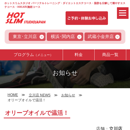
ホットスリムスタジオ パーソナルトレーニング・ダイエットエステコース・脂肪を分解して燃やすエス
テコース・HIKARI施術コース
東京･立川店
横浜･関内店
武蔵小金井店
プログラム
料金
商品一覧
（メニュー）
お知らせ
HOME
立川店 NEWS
お知らせ
オリーブオイルで温活！
オリーブオイルで温活！
店舗：
立川店