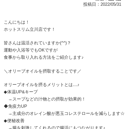
投稿日：2022/05/31
こんにちは！
ホットスリム立川店です！
皆さんは温活されていますか(^^)？
運動や入浴等でもOKですが
食事から取り入れる方法をご紹介します♪
＼オリーブオイルを摂取することです／
オリーブオイルを摂るメリットとは…♪
◆体温UP&キープ
→スープなどの汁物との摂取が効果的！
◆免疫力UP
→主成分のオレイン酸が悪玉コレステロールを減らします☆
◆便秘改善
→腸を刺激してくれるので腸活にもつながります♪