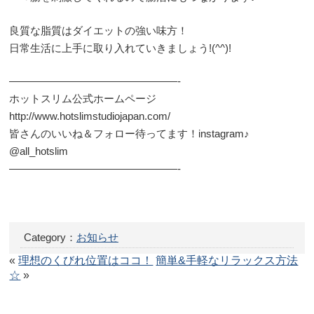
良質な脂質はダイエットの強い味方！
日常生活に上手に取り入れていきましょう!(^^)!
————————————————-
ホットスリム公式ホームページ
http://www.hotslimstudiojapan.com/
皆さんのいいね＆フォロー待ってます！instagram♪
@all_hotslim
————————————————-
Category：
お知らせ
«
理想のくびれ位置はココ！
簡単&手軽なリラックス方法
☆
»