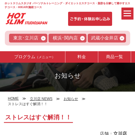
ホットスリムスタジオ パーソナルトレーニング・ダイエットエステコース・脂肪を分解して燃やすエス
テコース・HIKARI施術コース
東京･立川店
横浜･関内店
武蔵小金井店
プログラム
料金
商品一覧
（メニュー）
お知らせ
HOME
立川店 NEWS
お知らせ
ストレスはすぐ解消！！
ストレスはすぐ解消！！
店舗：
立川店