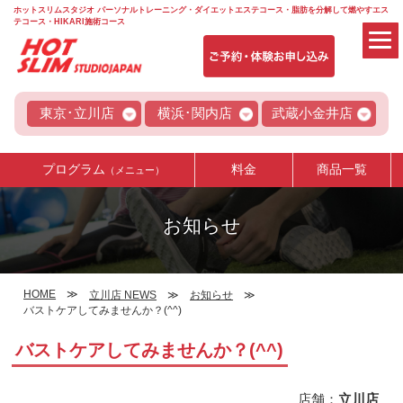
ホットスリムスタジオ パーソナルトレーニング・ダイエットエステコース・脂肪を分解して燃やすエス
テコース・HIKARI施術コース
東京･立川店
横浜･関内店
武蔵小金井店
プログラム
料金
商品一覧
（メニュー）
お知らせ
HOME
立川店 NEWS
お知らせ
バストケアしてみませんか？(^^)
バストケアしてみませんか？(^^)
店舗：
立川店