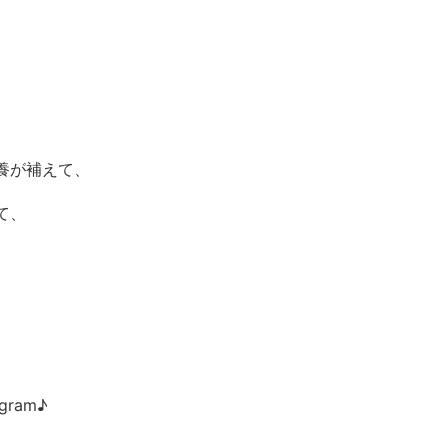
養が補えて、
て、
ram♪