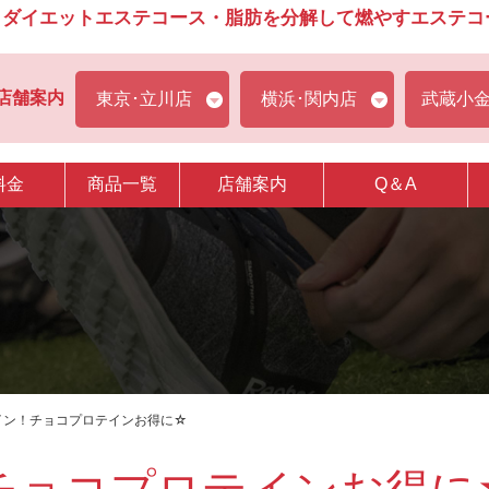
ダイエットエステコース・脂肪を分解して燃やすエステコース
店舗案内
東京･立川店
横浜･関内店
武蔵小
料金
商品一覧
店舗案内
Q＆A
イン！チョコプロテインお得に☆