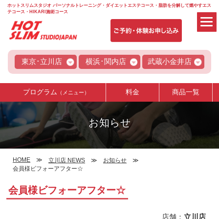
ホットスリムスタジオ パーソナルトレーニング・ダイエットエステコース・脂肪を分解して燃やすエス
テコース・HIKARI施術コース
東京･立川店
横浜･関内店
武蔵小金井店
プログラム
料金
商品一覧
（メニュー）
お知らせ
HOME
立川店 NEWS
お知らせ
会員様ビフォーアフター☆
会員様ビフォーアフター☆
店舗：
立川店