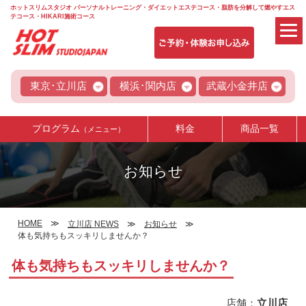
ホットスリムスタジオ パーソナルトレーニング・ダイエットエステコース・脂肪を分解して燃やすエス
テコース・HIKARI施術コース
東京･立川店
横浜･関内店
武蔵小金井店
プログラム
料金
商品一覧
（メニュー）
お知らせ
HOME
立川店 NEWS
お知らせ
体も気持ちもスッキリしませんか？
体も気持ちもスッキリしませんか？
店舗：
立川店