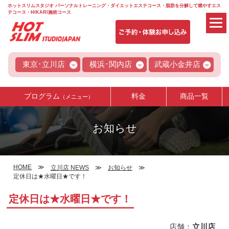
ホットスリムスタジオ パーソナルトレーニング・ダイエットエステコース・脂肪を分解して燃やすエス
テコース・HIKARI施術コース
東京･立川店
横浜･関内店
武蔵小金井店
プログラム
料金
商品一覧
（メニュー）
お知らせ
HOME
立川店 NEWS
お知らせ
定休日は★水曜日★です！
定休日は★水曜日★です！
店舗：
立川店