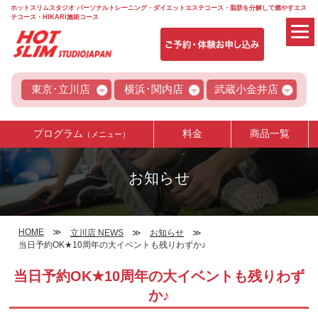
ホットスリムスタジオ パーソナルトレーニング・ダイエットエステコース・脂肪を分解して燃やすエス
テコース・HIKARI施術コース
東京･立川店
横浜･関内店
武蔵小金井店
プログラム
料金
商品一覧
（メニュー）
お知らせ
HOME
立川店 NEWS
お知らせ
当日予約OK★10周年の大イベントも残りわずか♪
当日予約OK★10周年の大イベントも残りわず
か♪