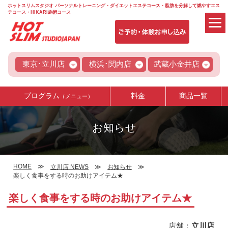
ホットスリムスタジオ パーソナルトレーニング・ダイエットエステコース・脂肪を分解して燃やすエス
テコース・HIKARI施術コース
東京･立川店
横浜･関内店
武蔵小金井店
プログラム
料金
商品一覧
（メニュー）
お知らせ
HOME
立川店 NEWS
お知らせ
楽しく食事をする時のお助けアイテム★
楽しく食事をする時のお助けアイテム★
店舗：
立川店