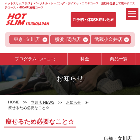
ホットスリムスタジオ パーソナルトレーニング・ダイエットエステコース・脂肪を分解して燃やすエス
テコース・HIKARI施術コース
東京･立川店
横浜･関内店
武蔵小金井店
プログラム
料金
商品一覧
（メニュー）
お知らせ
HOME
立川店 NEWS
お知らせ
痩せるため必要なこと☆
痩せるため必要なこと☆
店舗：
立川店