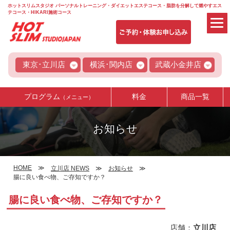
ホットスリムスタジオ パーソナルトレーニング・ダイエットエステコース・脂肪を分解して燃やすエス
テコース・HIKARI施術コース
東京･立川店
横浜･関内店
武蔵小金井店
プログラム
料金
商品一覧
（メニュー）
お知らせ
HOME
立川店 NEWS
お知らせ
腸に良い食べ物、ご存知ですか？
腸に良い食べ物、ご存知ですか？
店舗：
立川店