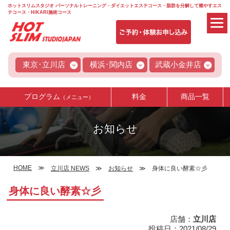
ホットスリムスタジオ パーソナルトレーニング・ダイエットエステコース・脂肪を分解して燃やすエス
テコース・HIKARI施術コース
東京･立川店
横浜･関内店
武蔵小金井店
プログラム
料金
商品一覧
（メニュー）
お知らせ
HOME
立川店 NEWS
お知らせ
身体に良い酵素☆彡
身体に良い酵素☆彡
店舗：
立川店
投稿日：2021/08/29