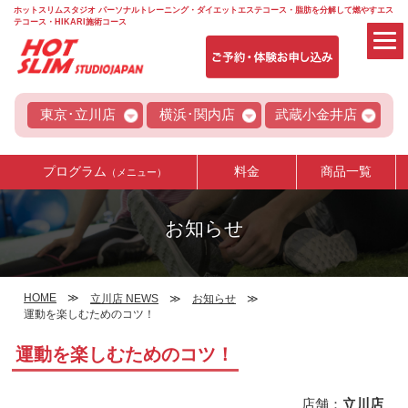
ホットスリムスタジオ パーソナルトレーニング・ダイエットエステコース・脂肪を分解して燃やすエス
テコース・HIKARI施術コース
東京･立川店
横浜･関内店
武蔵小金井店
プログラム
料金
商品一覧
（メニュー）
お知らせ
HOME
立川店 NEWS
お知らせ
運動を楽しむためのコツ！
運動を楽しむためのコツ！
店舗：
立川店