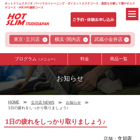
ホットスリムスタジオ パーソナルトレーニング・ダイエットエステコース・脂肪を分解して燃やすエス
テコース・HIKARI施術コース
東京･立川店
横浜･関内店
武蔵小金井店
プログラム
料金
商品一覧
（メニュー）
お知らせ
HOME
立川店 NEWS
お知らせ
1日の疲れをしっかり取りましょう♪
1日の疲れをしっかり取りましょう♪
店舗：
立川店