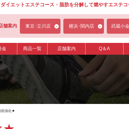
ダイエットエステコース・脂肪を分解して燃やすエステコース
店舗案内
東京･立川店
横浜･関内店
武蔵小
料金
商品一覧
店舗案内
Q＆A
腹筋強化★