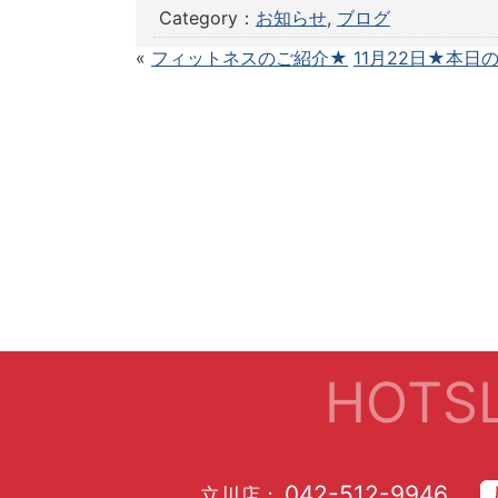
Category：
お知らせ
,
ブログ
«
フィットネスのご紹介★
11月22日★本日
HOTSL
042-512-9946
立川店：