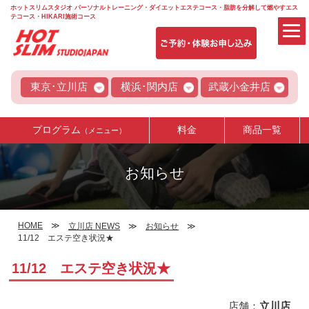
ホットスリムスタジオ パーソナルトレーニング・ダイエットエステコース・脂肪を分解して燃やすエス
テコース・HIKARI施術コース
東京･立川店
横浜･関内店
武蔵小金井店
プログラム
料金
商品一覧
（メニュー）
お知らせ
HOME
立川店 NEWS
お知らせ
11/12 エステ空き状況★
11/12 エステ空き状況★
店舗：
立川店