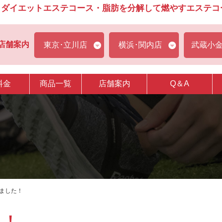
ダイエットエステコース・脂肪を分解して燃やすエステコース
店舗案内
東京･立川店
横浜･関内店
武蔵小
料金
商品一覧
店舗案内
Q＆A
りました！