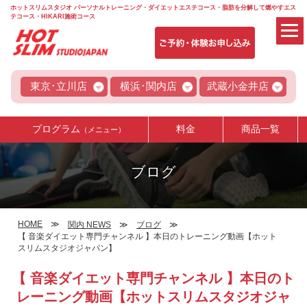
ホットスリムスタジオ パーソナルトレーニング・ダイエットエステコース・脂肪を分解して燃やすエス
テコース・HIKARI施術コース
東京･立川店
横浜･関内店
武蔵小金井店
プログラム
料金
商品一覧
（メニュー）
ブログ
HOME
関内 NEWS
ブログ
【 音楽ダイエット専門チャンネル 】本日のトレーニング動画【ホット
スリムスタジオジャパン】
【 音楽ダイエット専門チャンネル 】本日のト
レーニング動画【ホットスリムスタジオジャ