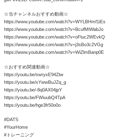
☆当チャンネルおすすめ動画☆
https://www.youtube.com/watch?v=WYLBHmf1iEs
https://www.youtube.com/watch?v=BcufMtWabJo
https://www.youtube.com/watch?v=oFtuc2WEvkQ
https://www.youtube.com/watch?v=j3sBo3c2VGg
https://www.youtube.com/watch?v=WiZlmBanp0E
☆おすすめ関連動画☆
https://youtu.be/swryxE94Ztw
https://youtu.be/xYwwBuJZq_g
https://youtu.be/-8q0AX04jpY
https://youtu.be/FWiuubQ4TpA
https://youtu.be/hge3fr50o0o
#DATS
#YourHome
#トレーニング