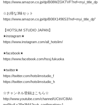
https://www.amazon.co.jp/dp/B08WZGKTVF?ref=myi_title_dp
☆お得な3味セット
https://www.amazon.co.jp/dp/B08X1496S3?ref=myi_title_dp”
【HOTSLIM STUDIO JAPAN】
★instagram★
https://www.instagram.com/all_hotslim/
★facebook★
https://www.facebook.com/hssj.fukuoka
★twitter★
https://twitter.com/hotslimstudio_f
https://twitter.com/hotslimstudio_h
☆チャンネル登録はこちら☆
http://www.youtube.com/channel/UCbVC8IAI-
gwPkvlLs2Pe3MA?sub_confirmation=1