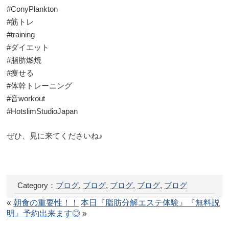
#ConyPlankton
#筋トレ
#training
#ダイエット
#脂肪燃焼
#痩せる
#体幹トレーニング
#音workout
#HotslimStudioJapan
ぜひ、見に来てくださいね♪
Category：
ブログ
,
ブログ
,
ブログ
,
ブログ
,
ブログ
«
朝食の重要性！！
本日『脂肪分解エステ体験』『無料説
明』予約出来ます◎
»