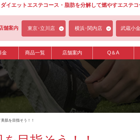
ダイエットエステコース・脂肪を分解して燃やすエステコース
店舗案内
東京･立川店
横浜･関内店
武蔵小
料金
商品一覧
店舗案内
Q＆A
て美肌を目指そう！！