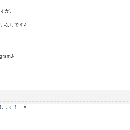
ですが、
いなしです♪
ram♪
します！！
»